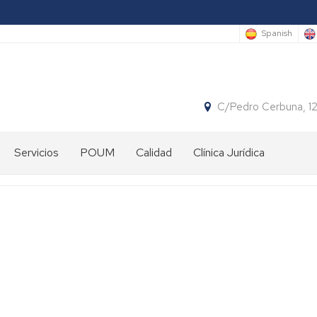
Spanish
C/Pedro Cerbuna, 1
Servicios
POUM
Calidad
Clínica Jurídica
Biblioteca
Conserjería
Informática
Secretaría
de
la
Facultad