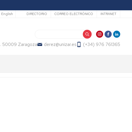
Secundario
English
DIRECTORIO
CORREO ELECTRÓNICO
INTRANET
Buscar
2. 50009 Zaragoza
derez@unizar.es
(+34) 976 761365