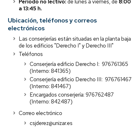
Periodo no lectivo:
de lunes a viernes, de
8:00
a 13:45 h.
Ubicación, teléfonos y correos
electrónicos
Las conserjerías están situadas en la planta baja
de los edificios "Derecho I" y Derecho III"
Teléfonos
Conserjería edificio Derecho I: 976761365
(Interno: 841365)
Conserjería edificio Derecho III: 976761467
(Interno: 841467)
Encargados conserjería: 976762487
(Interno: 842487)
Correo electrónico
csjderez@unizar.es