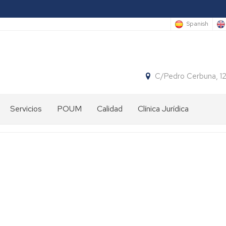
Spanish
C/Pedro Cerbuna, 1
Servicios
POUM
Calidad
Clínica Jurídica
Biblioteca
Conserjería
Informática
Secretaría
de
la
Facultad