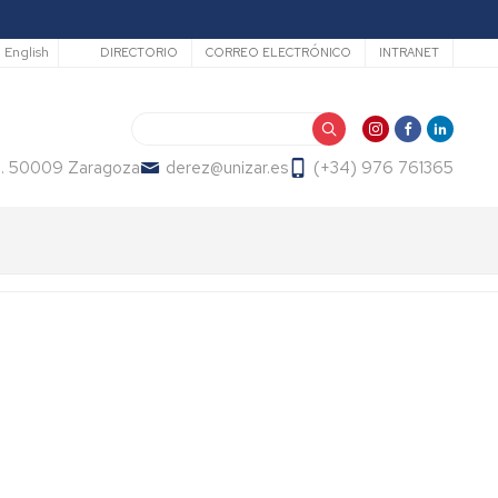
Secundario
English
DIRECTORIO
CORREO ELECTRÓNICO
INTRANET
Buscar
2. 50009 Zaragoza
derez@unizar.es
(+34) 976 761365