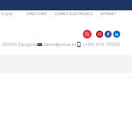
Secundario
English
DIRECTORIO
CORREO ELECTRÓNICO
INTRANET
Buscar
2. 50009 Zaragoza
derez@unizar.es
(+34) 976 761365