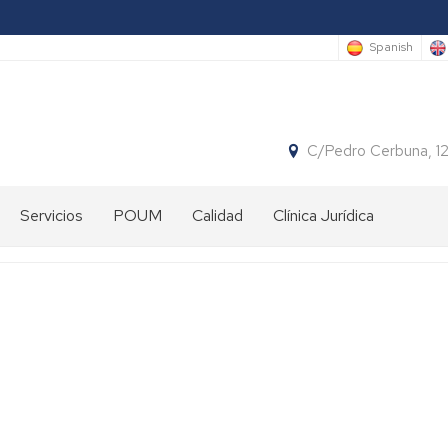
Spanish
C/Pedro Cerbuna, 1
Servicios
POUM
Calidad
Clínica Jurídica
Biblioteca
Conserjería
Informática
Secretaría
de
la
Facultad