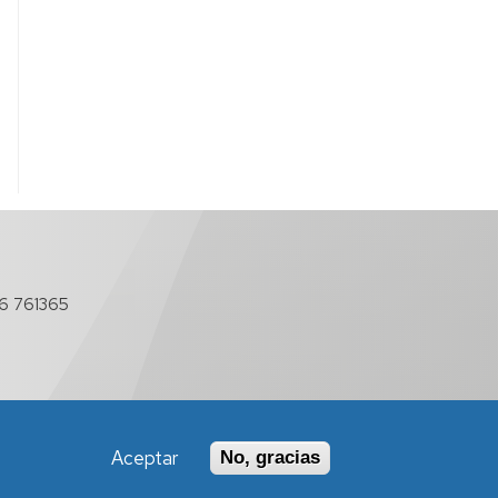
6 761365
Aceptar
No, gracias