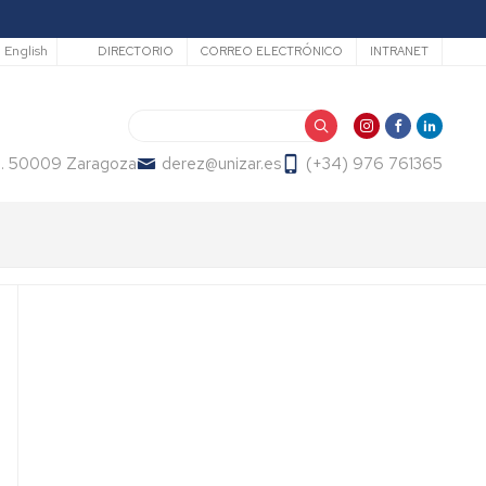
Secundario
English
DIRECTORIO
CORREO ELECTRÓNICO
INTRANET
Search
2. 50009 Zaragoza
derez@unizar.es
(+34) 976 761365