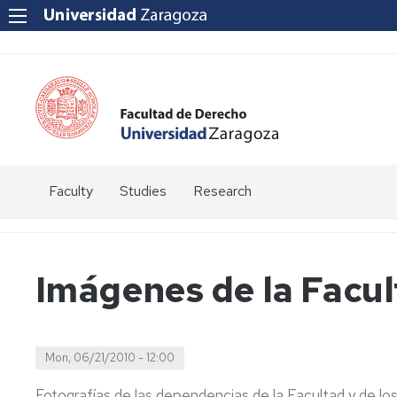
Faculty
Studies
Research
Law
Research
degree
groups
Imágenes de la Facu
Master's
Research
institutes
Doctorado
Mon, 06/21/2010 - 12:00
Fotografías de las dependencias de la Facultad y de lo