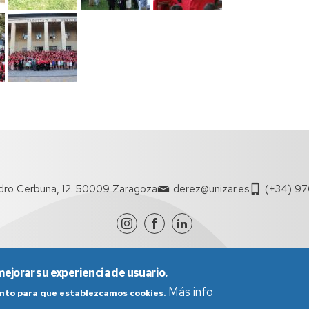
ro Cerbuna, 12. 50009 Zaragoza
derez@unizar.es
(+34) 97
mejorar su experiencia de usuario.
Más info
iento para que establezcamos cookies.