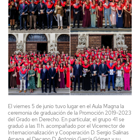
El viernes 5 de junio tuvo lugar en el Aula Magna la
ceremonia de graduación de la Promoción 2019-2023
del Grado en Derecho. En particular, el grupo 41 se
graduó a las 11 h. acompañado por el Vicerrector de
Internacionalización y Cooperación D. Sergio Salinas
Arcega, el Decano D. Antonio García Gómez y su