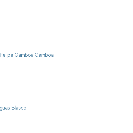
Taller
de
edición
e
impresión
os Felipe Gamboa Gamboa
Aguas Blasco