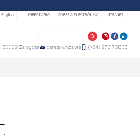
Secundario
English
DIRECTORIO
CORREO ELECTRÓNICO
INTRANET
Buscar
2. 50009 Zaragoza
derez@unizar.es
(+34) 976 761365