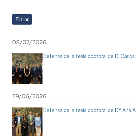
Precios
públicos
Programa
Iberoamérica
Régimen
de
Prácticas
Permanencia
Cooperación
08/07/2026
Reconocimiento
y
Defensa de la tesis doctoral de D. Carl
transferencia
de
créditos
Título
y
29/06/2026
SET
Certificados
Defensa de la tesis doctoral de D.ª Ana 
Formación
permanente
UZ