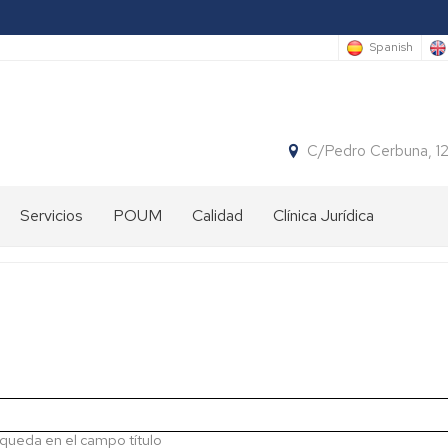
Spanish
C/Pedro Cerbuna, 1
Servicios
POUM
Calidad
Clínica Jurídica
Biblioteca
Conserjería
Informática
Secretaría
de
la
queda en el campo título
Facultad