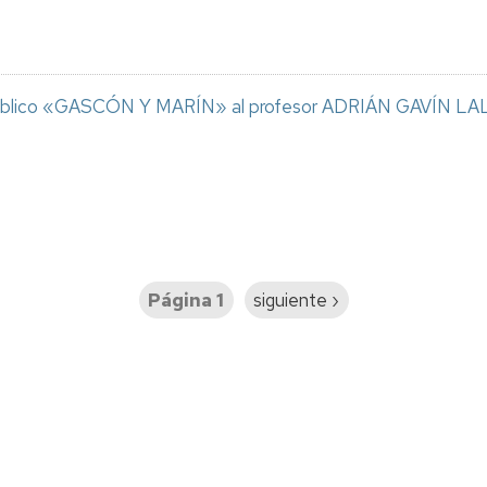
 Público «GASCÓN Y MARÍN» al profesor ADRIÁN GAVÍN 
Página 1
Siguiente
siguiente ›
página