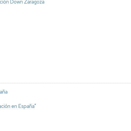
ación Down Zaragoza
paña
ación en España"